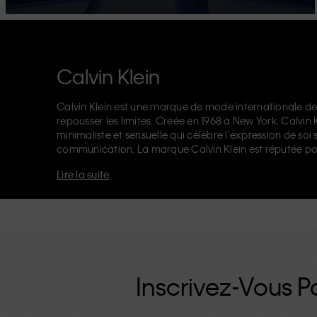
Calvin Klein
Calvin Klein est une marque de mode internationale de
repousser les limites. Créée en 1968 à New York, Calvin
minimaliste et sensuelle qui célèbre l'expression de soi 
communication. La marque Calvin Klein est réputée po
logo CK sur l’élastique, et ses
jeans de créateur
reconna
Lire la suite
années 90. Calvin Klein propose également des
vêteme
accessoires
qui subliment les essentiels du quotidien. Q
Klein Jeans, Calvin Klein Underwear,
Calvin Klein Kids
o
d'une identité et d'un positionnement uniques. Chacu
universellement, tant à nos clients locaux et internation
renforcée par sa ligne de vêtements unisexes et sa gamm
inutiles, les produits de haute qualité CK sont des pièc
moderne.
Inscrivez-Vous Po