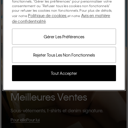
fonctionnels, "Gérer les préférences" pour personnaliser votre
consentement ou "Refuser tous les cookies non fonctionnels"
pour refuser les cookies non fonctionnels. Pour plus de détails,
Politique de cookies
Avis en matière
voir notre
et notre
de confidentialité
.
Gérer Les Préférences
Rejeter Tous Les Non Fonctionnels
Tout Accepter
Meilleures Ventes
Sous-vêtements, t-shirts et denim signature.
Pour elle
Pour lui