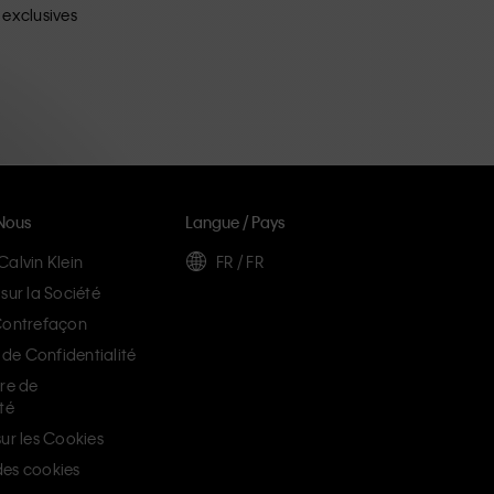
 exclusives
Nous
Langue / Pays
Calvin Klein
FR / FR
sur la Société
Contrefaçon
e Confidentialité
ère de
té
ur les Cookies
es cookies