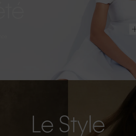
été
ance
Le Style