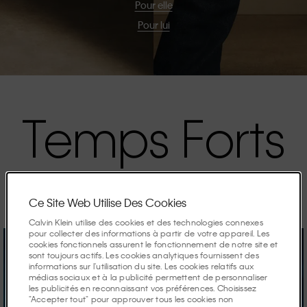
Pour elle
Pour lui
Temps Forts
Les campagnes de la saison.
Ce Site Web Utilise Des Cookies
Calvin Klein utilise des cookies et des technologies connexes
pour collecter des informations à partir de votre appareil. Les
cookies fonctionnels assurent le fonctionnement de notre site et
sont toujours actifs. Les cookies analytiques fournissent des
informations sur l'utilisation du site. Les cookies relatifs aux
médias sociaux et à la publicité permettent de personnaliser
les publicités en reconnaissant vos préférences. Choisissez
"Accepter tout" pour approuver tous les cookies non