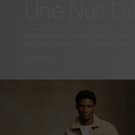
Une Nuit D’
Looks raffinés et intemporels pour sortir.
Silhouettes fluides et matières légères. Une élég
décontractée, affichée tout au long de la soirée.
Pour elle
Pour lui