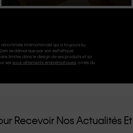
 renommée internationale qui a toujours su
 Klein se démarque par son esthétique
sans limites dans le design de ses produits et sa
ur ses
sous-vêtements emblématiques
, ornés du
issables, notamment son modèle droit façon
nts de créateur
, des
chaussures
et des
ue vous vous tourniez vers Calvin Klein, Calvin
u
Calvin Klein Sport
nos collections disposent
n propose une gamme de produits qui plaisent
aux. La philosophie inclusive de Calvin Klein est
e de tailles inclusives. Conçus sans détails
es uniques et durables qui incarnent le confort
ur Recevoir Nos Actualités Et