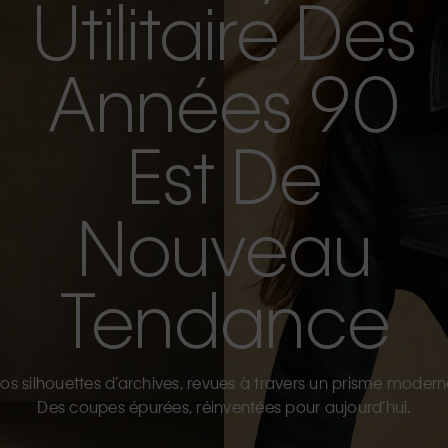
Utilitaire Des
Années 90
Est De
Nouveau
Tendance
os silhouettes d’archives, revues à travers un prisme modern
Des coupes épurées, réinventées pour aujourd’hui.