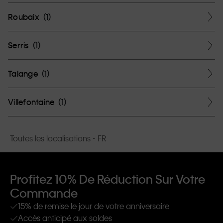
Roubaix
(
1
)
Serris
(
1
)
Talange
(
1
)
Villefontaine
(
1
)
Toutes les localisations - FR
Profitez 10% De Réduction Sur Votre
Commande
15% de remise le jour de votre anniversaire
Accès anticipé aux soldes