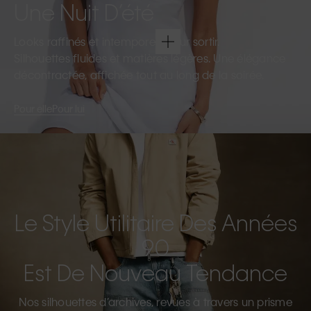
Une Nuit D’été
Looks raffinés et intemporels pour sortir.
Silhouettes fluides et matières légères. Une élégance
décontractée, affichée tout au long de la soirée.
Pour elle
Pour lui
Le Style Utilitaire Des Années
90
Est De Nouveau Tendance
Nos silhouettes d’archives, revues à travers un prisme