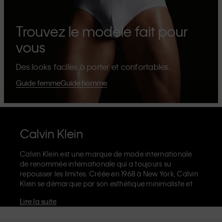
Trouvez le modèle fait pour
vous
Des looks faciles à porter et confortables.
Guide femme
Guide homme
Calvin Klein
Calvin Klein est une marque de mode internationale
de renommée internationale qui a toujours su
repousser les limites. Créée en 1968 à New York, Calvin
Klein se démarque par son esthétique minimaliste et
sensuelle qui célèbre l'expression de soi sans limites
Lire la suite
dans le design de ses produits et sa communication.
La marque Calvin Klein est réputée pour ses
sous-