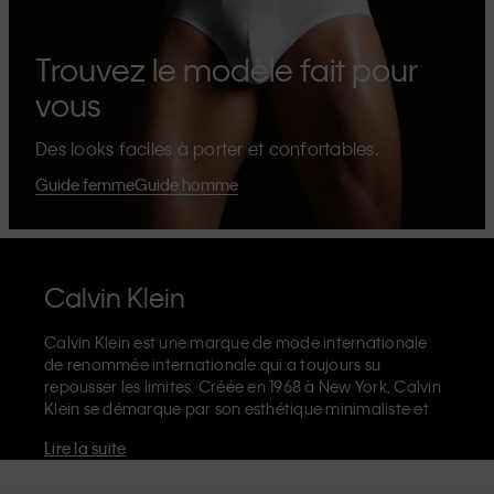
Trouvez le modèle fait pour
vous
Des looks faciles à porter et confortables.
Guide femme
Guide homme
Calvin Klein
Calvin Klein est une marque de mode internationale
de renommée internationale qui a toujours su
repousser les limites. Créée en 1968 à New York, Calvin
Klein se démarque par son esthétique minimaliste et
sensuelle qui célèbre l'expression de soi sans limites
Lire la suite
dans le design de ses produits et sa communication.
La marque Calvin Klein est réputée pour ses
sous-