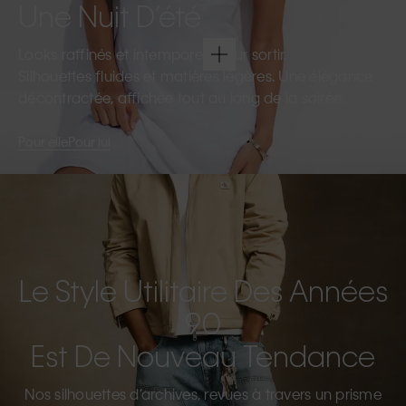
Une Nuit D’été
Looks raffinés et intemporels pour sortir.
Silhouettes fluides et matières légères. Une élégance
décontractée, affichée tout au long de la soirée.
Pour elle
Pour lui
Le Style Utilitaire Des Années
90
Est De Nouveau Tendance
Nos silhouettes d’archives, revues à travers un prisme