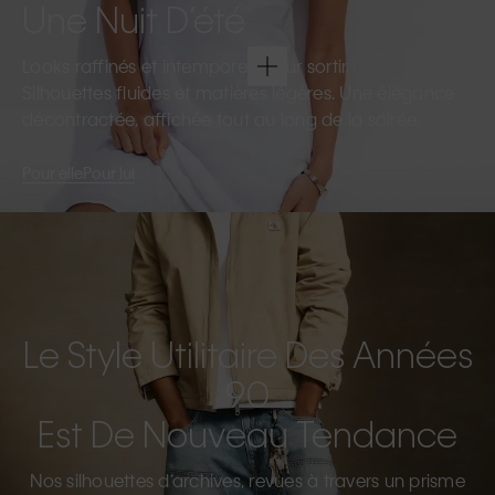
Une Nuit D’été
Looks raffinés et intemporels pour sortir.
Silhouettes fluides et matières légères. Une élégance
décontractée, affichée tout au long de la soirée.
Pour elle
Pour lui
Le Style Utilitaire Des Années
90
Est De Nouveau Tendance
Nos silhouettes d’archives, revues à travers un prisme