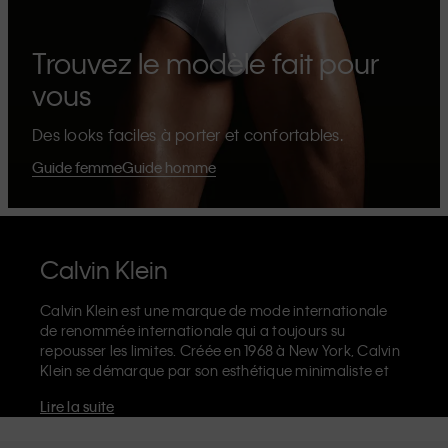
Trouvez le modèle fait pour
vous
Des looks faciles à porter et confortables.
Guide femme
Guide homme
Calvin Klein
Calvin Klein est une marque de mode internationale
de renommée internationale qui a toujours su
repousser les limites. Créée en 1968 à New York, Calvin
Klein se démarque par son esthétique minimaliste et
sensuelle qui célèbre l'expression de soi sans limites
Lire la suite
dans le design de ses produits et sa communication.
La marque Calvin Klein est réputée pour ses
sous-