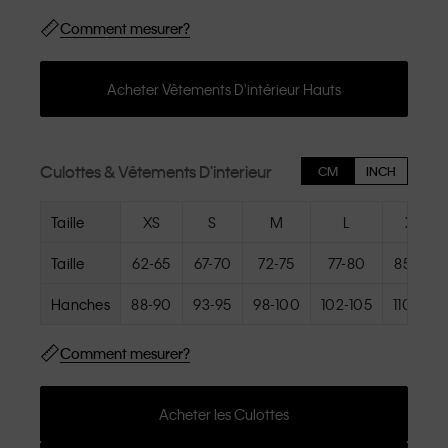
Comment mesurer?
Acheter Vêtements D'intérieur Hauts
Culottes & Vêtements D'interieur
CM
INCH
Taille
XS
S
M
L
XL
Taille
62-65
67-70
72-75
77-80
85-98
Hanches
88-90
93-95
98-100
102-105
110-113
Comment mesurer?
Acheter les Culottes