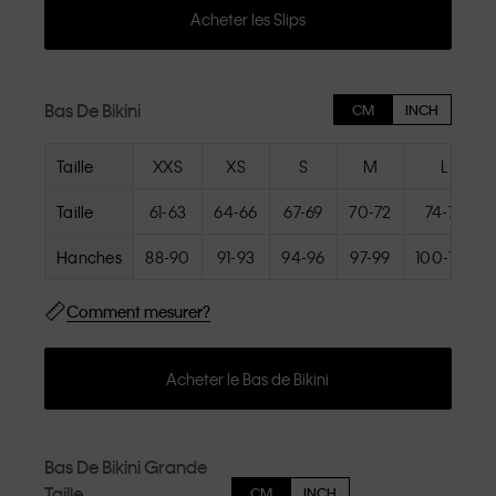
Acheter les Slips
Bas De Bikini
CM
INCH
Taille
XXS
XS
S
M
L
Taille
61-63
64-66
67-69
70-72
74-76
Hanches
88-90
91-93
94-96
97-99
100-102
Comment mesurer?
Acheter le Bas de Bikini
Bas De Bikini Grande
Taille
CM
INCH