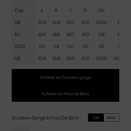
Cup
A
B
C
D
DD
E
UK
30A
30B
30C
30D
30DD
30E
EU
65A
65B
65C
65D
65E
65F
IT/CS
0A
0B
0C
0D
0E
0F
US
30A
30B
30C
30D
30DD
30DDD
Acheter les Soutiens-gorge
Acheter les Haut de Bikini
Soutiens-Gorge & Haut De Bikini
CM
INCH