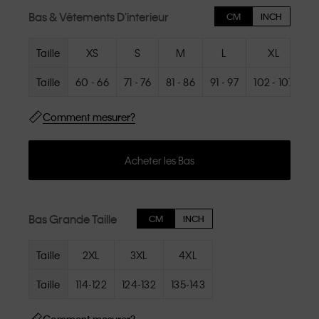
Bas & Vêtements D'interieur
CM
INCH
Taille
XS
S
M
L
XL
Taille
60 - 66
71 - 76
81 - 86
91 - 97
102 - 107
11
Comment mesurer?
Acheter les Bas
Bas Grande Taille
CM
INCH
Taille
2XL
3XL
4XL
Taille
114-122
124-132
135-143