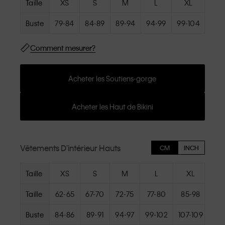
Taille
XS
S
M
L
XL
1X
Buste
79-84
84-89
89-94
94-99
99-104
105-
Comment mesurer?
Acheter les Soutiens-gorge
Acheter les Haut de Bikini
Vêtements D'intérieur Hauts
CM
INCH
Taille
XS
S
M
L
XL
Taille
62-65
67-70
72-75
77-80
85-98
Buste
84-86
89-91
94-97
99-102
107-109