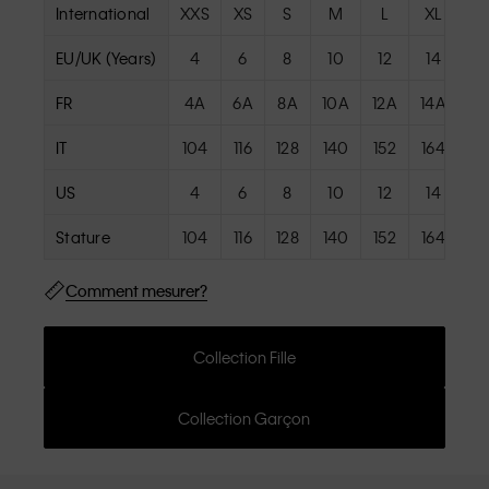
International
XXS
XS
S
M
L
XL
XX
EU/UK (Years)
4
6
8
10
12
14
1
FR
4A
6A
8A
10A
12A
14A
16
IT
104
116
128
140
152
164
17
US
4
6
8
10
12
14
1
Stature
104
116
128
140
152
164
17
Comment mesurer?
Collection Fille
Collection Garçon