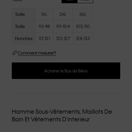
Taille
1XL
2XL
3XL
Taille
93-98
99-104
105-110
Hanches
117-121
122-127
128-133
Comment mesurer?
Acheter le Bas de Bikini
Homme Sous-Vêtements, Maillots De
Bain Et Vêtements D'interieur