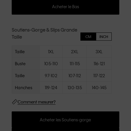
Acheter le Bas
Soutiens-Gorge & Slips Grande
Taille
CM
INCH
Taille
1XL
2XL
3XL
Buste
105-110
111-115
116-121
Taille
97-102
107-112
117-122
Hanches
119-124
130-135
140-145
Comment mesurer?
Acheter les Soutiens-gorge