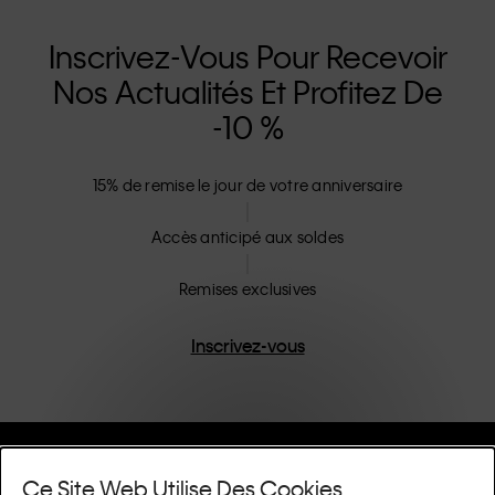
Inscrivez-Vous Pour Recevoir
Nos Actualités Et Profitez De
-10 %
15% de remise le jour de votre anniversaire
Accès anticipé aux soldes
Remises exclusives
Inscrivez-vous
Aide Et Assistance
Ce Site Web Utilise Des Cookies