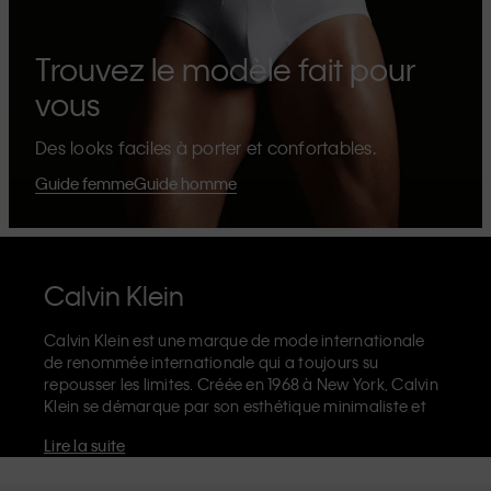
Trouvez le modèle fait pour
vous
Des looks faciles à porter et confortables.
Guide femme
Guide homme
Calvin Klein
Calvin Klein est une marque de mode internationale
de renommée internationale qui a toujours su
repousser les limites. Créée en 1968 à New York, Calvin
Klein se démarque par son esthétique minimaliste et
sensuelle qui célèbre l'expression de soi sans limites
Lire la suite
dans le design de ses produits et sa communication.
La marque Calvin Klein est réputée pour ses
sous-