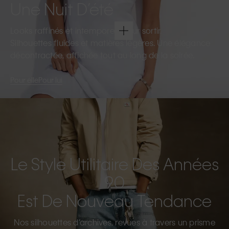
Une Nuit D’été
Looks raffinés et intemporels pour sortir.
Silhouettes fluides et matières légères. Une élégance
décontractée, affichée tout au long de la soirée.
Pour elle
Pour lui
Le Style Utilitaire Des Années
90
Est De Nouveau Tendance
Nos silhouettes d’archives, revues à travers un prisme