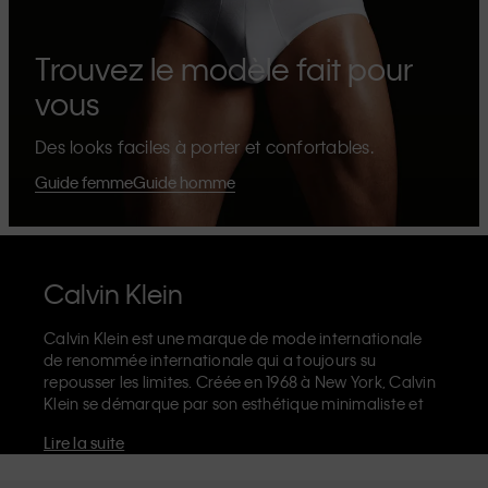
Trouvez le modèle fait pour
vous
Des looks faciles à porter et confortables.
Guide femme
Guide homme
Calvin Klein
Calvin Klein est une marque de mode internationale
de renommée internationale qui a toujours su
repousser les limites. Créée en 1968 à New York, Calvin
Klein se démarque par son esthétique minimaliste et
sensuelle qui célèbre l'expression de soi sans limites
Lire la suite
dans le design de ses produits et sa communication.
La marque Calvin Klein est réputée pour ses
sous-