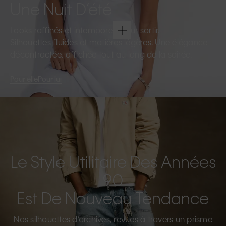
Une Nuit D’été
Looks raffinés et intemporels pour sortir.
Silhouettes fluides et matières légères. Une élégance
décontractée, affichée tout au long de la soirée.
Pour elle
Pour lui
Le Style Utilitaire Des Années
90
Est De Nouveau Tendance
Nos silhouettes d’archives, revues à travers un prisme