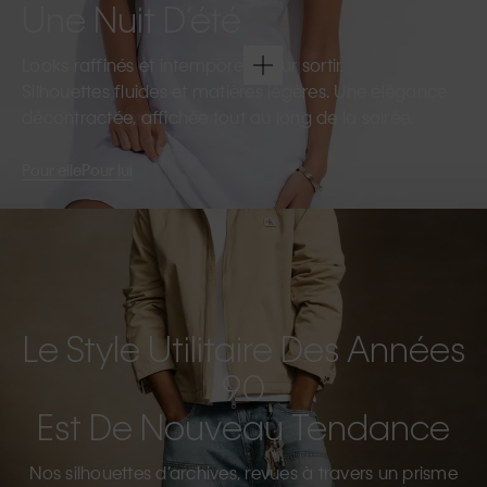
Une Nuit D’été
Looks raffinés et intemporels pour sortir.
Silhouettes fluides et matières légères. Une élégance
décontractée, affichée tout au long de la soirée.
Pour elle
Pour lui
Le Style Utilitaire Des Années
90
Est De Nouveau Tendance
Nos silhouettes d’archives, revues à travers un prisme