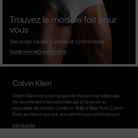
Trouvez le modèle fait pour
vous
Des looks faciles à porter et confortables.
Guide femme
Guide homme
Calvin Klein
Calvin Klein est une marque de mode internationale
de renommée internationale qui a toujours su
repousser les limites. Créée en 1968 à New York, Calvin
Klein se démarque par son esthétique minimaliste et
sensuelle qui célèbre l'expression de soi sans limites
Lire la suite
dans le design de ses produits et sa communication.
La marque Calvin Klein est réputée pour ses
sous-