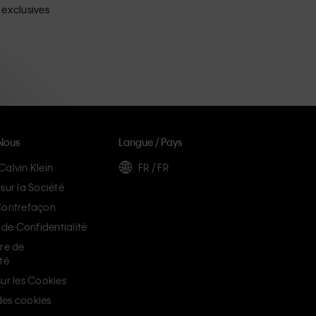
 exclusives
Nous
Langue / Pays
Calvin Klein
FR / FR
sur la Société
Contrefaçon
e Confidentialité
ère de
té
ur les Cookies
es cookies