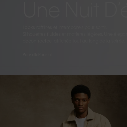
Une Nuit D’
Looks raffinés et intemporels pour sortir.
Silhouettes fluides et matières légères. Une élég
décontractée, affichée tout au long de la soirée.
Pour elle
Pour lui