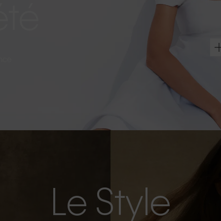
été
ance
Le Style