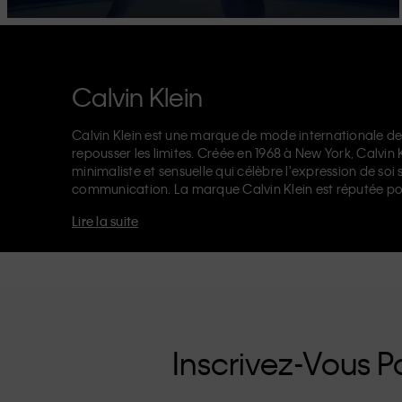
Calvin Klein
Calvin Klein est une marque de mode internationale de
repousser les limites. Créée en 1968 à New York, Calvin
minimaliste et sensuelle qui célèbre l'expression de soi 
communication. La marque Calvin Klein est réputée po
logo CK sur l’élastique, et ses
jeans de créateur
reconna
Lire la suite
années 90. Calvin Klein propose également des
vêteme
accessoires
qui subliment les essentiels du quotidien. Q
Klein Jeans, Calvin Klein Underwear,
Calvin Klein Kids
o
d'une identité et d'un positionnement uniques. Chacu
universellement, tant à nos clients locaux et internation
renforcée par sa ligne de vêtements unisexes et sa gamm
inutiles, les produits de haute qualité CK sont des pièc
moderne.
Inscrivez-Vous Po