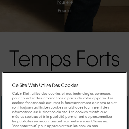
Pour elle
Pour lui
Temps Forts
Les campagnes de la saison.
Ce Site Web Utilise Des Cookies
Calvin Klein utilise des cookies et des technologies connexes
pour collecter des informations à partir de votre appareil. Les
cookies fonctionnels assurent le fonctionnement de notre site et
sont toujours actifs. Les cookies analytiques fournissent des
informations sur l'utilisation du site. Les cookies relatifs aux
médias sociaux et à la publicité permettent de personnaliser
les publicités en reconnaissant vos préférences. Choisissez
"Accepter tout" pour approuver tous les cookies non