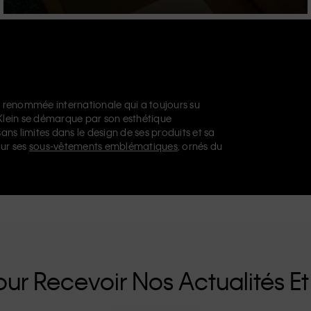
 renommée internationale qui a toujours su
 Klein se démarque par son esthétique
sans limites dans le design de ses produits et sa
ur ses
sous-vêtements emblématiques
, ornés du
issables, notamment son modèle droit façon
nts de créateur
, des
chaussures
et des
ue vous vous tourniez vers Calvin Klein, Calvin
u
Calvin Klein Sport
nos collections disposent
n propose une gamme de produits qui plaisent
aux. La philosophie inclusive de Calvin Klein est
e de tailles inclusives. Conçus sans détails
es uniques et durables qui incarnent le confort
ur Recevoir Nos Actualités Et