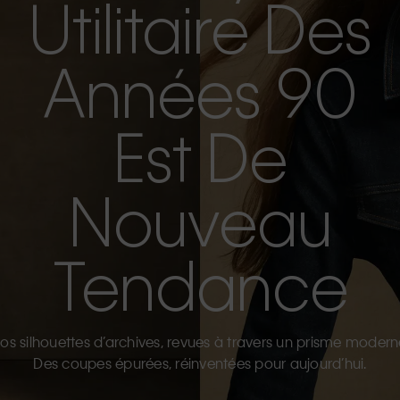
Utilitaire Des
Années 90
Est De
Nouveau
Tendance
os silhouettes d’archives, revues à travers un prisme modern
Des coupes épurées, réinventées pour aujourd’hui.