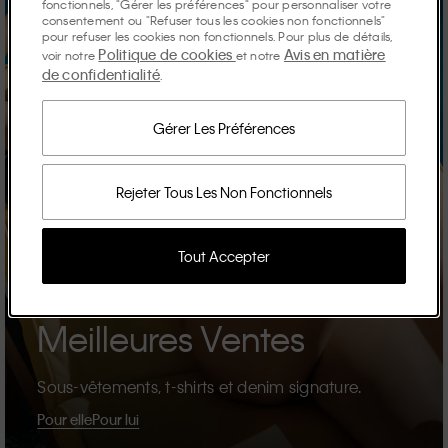
fonctionnels, "Gérer les préférences" pour personnaliser votre
consentement ou "Refuser tous les cookies non fonctionnels"
pour refuser les cookies non fonctionnels. Pour plus de détails,
Politique de cookies
Avis en matière
voir notre
et notre
de confidentialité
.
Gérer Les Préférences
Rejeter Tous Les Non Fonctionnels
Tout Accepter
Meilleures Ventes
Sous-vêtements, t-shirts et denim signature.
Pour elle
Pour lui