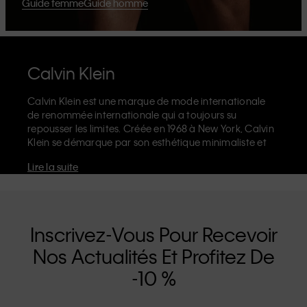
Guide femme
Guide homme
Calvin Klein
Calvin Klein est une marque de mode internationale
de renommée internationale qui a toujours su
repousser les limites. Créée en 1968 à New York, Calvin
Klein se démarque par son esthétique minimaliste et
sensuelle qui célèbre l'expression de soi sans limites
Lire la suite
dans le design de ses produits et sa communication.
La marque Calvin Klein est réputée pour ses
sous-
vêtements emblématiques
, ornés du logo CK sur
l’élastique, et ses
jeans de créateur
reconnaissables,
notamment son modèle droit façon années 90. Calvin
Inscrivez-Vous Pour Recevoir
Klein propose également des
vêtements de créateur
,
Nos Actualités Et Profitez De
des
chaussures
et des
accessoires
qui subliment les
essentiels du quotidien. Que vous vous tourniez vers
-10 %
Calvin Klein, Calvin Klein Jeans, Calvin Klein
Underwear,
Calvin Klein Kids
ou
Calvin Klein Sport
nos
collections disposent d'une identité et d'un