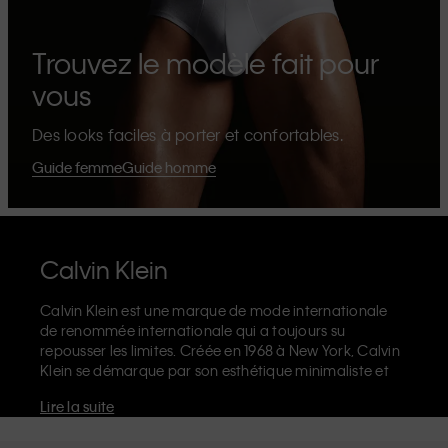
Trouvez le modèle fait pour
vous
Des looks faciles à porter et confortables.
Guide femme
Guide homme
Calvin Klein
Calvin Klein est une marque de mode internationale
de renommée internationale qui a toujours su
repousser les limites. Créée en 1968 à New York, Calvin
Klein se démarque par son esthétique minimaliste et
sensuelle qui célèbre l'expression de soi sans limites
Lire la suite
dans le design de ses produits et sa communication.
La marque Calvin Klein est réputée pour ses
sous-