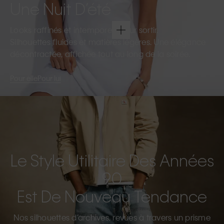
Une Nuit D’été
Looks raffinés et intemporels pour sortir.
Silhouettes fluides et matières légères. Une élégance
décontractée, affichée tout au long de la soirée.
Pour elle
Pour lui
Le Style Utilitaire Des Années
90
Est De Nouveau Tendance
Nos silhouettes d’archives, revues à travers un prisme