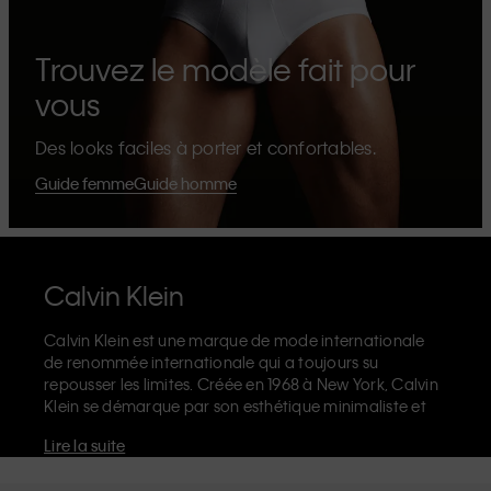
Trouvez le modèle fait pour
vous
Des looks faciles à porter et confortables.
Guide femme
Guide homme
Calvin Klein
Calvin Klein est une marque de mode internationale
de renommée internationale qui a toujours su
repousser les limites. Créée en 1968 à New York, Calvin
Klein se démarque par son esthétique minimaliste et
sensuelle qui célèbre l'expression de soi sans limites
Lire la suite
dans le design de ses produits et sa communication.
La marque Calvin Klein est réputée pour ses
sous-