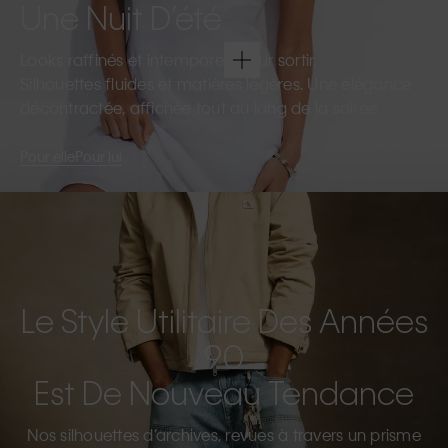
Une Nuit D’été
Looks raffinés et intemporels pour sortir.
Silhouettes fluides et matières légères. Une élégance
décontractée, affichée tout au long de la soirée.
Pour elle
Pour lui
Le Style Utilitaire Des Années
90
Est De Nouveau Tendance
Nos silhouettes d’archives, revues à travers un prisme