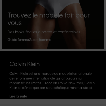
Trouvez le modèle fait pour
vous
Des looks faciles à porter et confortables.
Guide femme
Guide homme
Calvin Klein
Calvin Klein est une marque de mode internationale
de renommée internationale qui a toujours su
repousser les limites. Créée en 1968 à New York, Calvin
Klein se démarque par son esthétique minimaliste et
sensuelle qui célèbre l'expression de soi sans limites
Lire la suite
dans le design de ses produits et sa communication.
La marque Calvin Klein est réputée pour ses
sous-