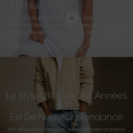
Une Nuit D’été
Looks raffinés et intemporels pour sortir.
Silhouettes fluides et matières légères. Une élégance
décontractée, affichée tout au long de la soirée.
Pour elle
Pour lui
Le Style Utilitaire Des Années
90
Est De Nouveau Tendance
Nos silhouettes d’archives, revues à travers un prisme