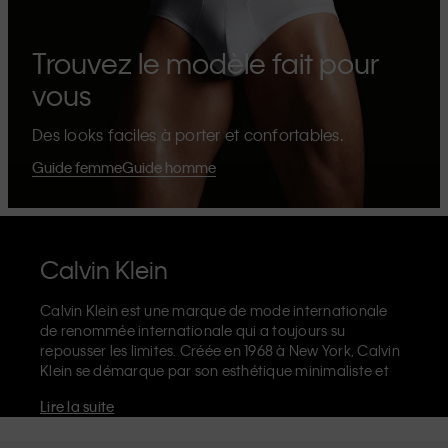
Trouvez le modèle fait pour
vous
Des looks faciles à porter et confortables.
Guide femme
Guide homme
Calvin Klein
Calvin Klein est une marque de mode internationale
de renommée internationale qui a toujours su
repousser les limites. Créée en 1968 à New York, Calvin
Klein se démarque par son esthétique minimaliste et
sensuelle qui célèbre l'expression de soi sans limites
Lire la suite
dans le design de ses produits et sa communication.
La marque Calvin Klein est réputée pour ses
sous-